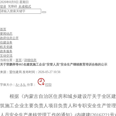
2026年8月9日 星期日
登录
无障碍
长者模式
首页
要闻动态
政府信息公开
住建业务
机关党建
政务服务
互动交流
当前位置：
首页
/
详细信息
关于荣鹏举等465名建筑施工企业“安管人员”安全生产继续教育培训合格的公示
来源：盟住建局
发布时间：2026-05-27 10:56
字体大小：
A+
A
A-
分享：
打印
根据《内蒙古自治区住房和城乡建设厅关于全区建
筑施工企业主要负责人项目负责人和专职安全生产管理
人员安全生产考核管理工作的通知》(内建建[2016]221号)